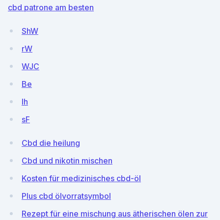
cbd patrone am besten
ShW
rW
WJC
Be
Ih
sF
Cbd die heilung
Cbd und nikotin mischen
Kosten für medizinisches cbd-öl
Plus cbd ölvorratsymbol
Rezept für eine mischung aus ätherischen ölen zur