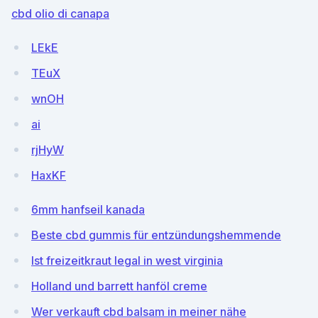
cbd olio di canapa
LEkE
TEuX
wnOH
ai
rjHyW
HaxKF
6mm hanfseil kanada
Beste cbd gummis für entzündungshemmende
Ist freizeitkraut legal in west virginia
Holland und barrett hanföl creme
Wer verkauft cbd balsam in meiner nähe