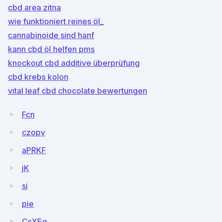
cbd area zitna
wie funktioniert reines öl_
cannabinoide sind hanf
kann cbd öl helfen pms
knockout cbd additive überprüfung
cbd krebs kolon
vital leaf cbd chocolate bewertungen
Fcn
czopv
aPRKF
jK
si
pie
CsXEq