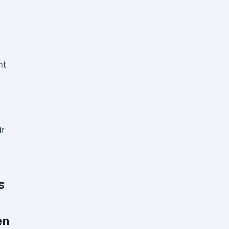
mt
r
s
en