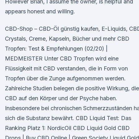
However Brian, I assume the owner, is helpful and
appears honest and willing.
CBD-Shop – CBD-Öl günstig kaufen, E-Liquids, CB
Crystals, Creme, Kapseln, Bücher und mehr CBD
Tropfen: Test & Empfehlungen (02/20) |
MEDMEISTER Unter CBD Tropfen wird eine
Flüssigkeit mit CBD verstanden, die in Form von
Tropfen über die Zunge aufgenommen werden.
Zahlreiche Studien belegen die positive Wirkung, die
CBD auf den Körper und der Psyche haben.
Insbesondere bei chronischen Schmerzzuständen ha
sich die Substanz bewährt. CBD Liquid Test: Das
Ranking Platz 1: NordicOil CBD Liquid Gold CBD
Drops | Buy CBD Online | Green Society Liquid Gold