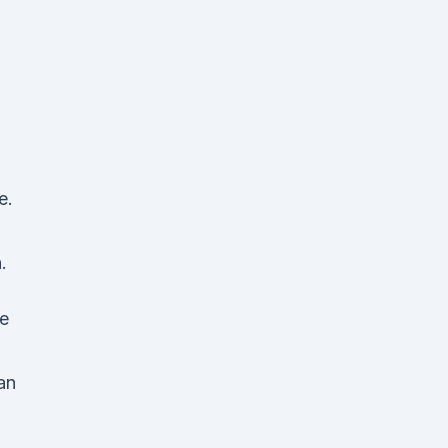
e.
.
e
an