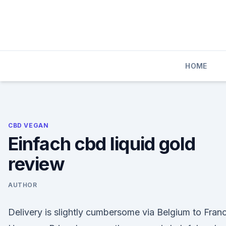
Skip
to
content
HOME
CBD VEGAN
Einfach cbd liquid gold
review
AUTHOR
Delivery is slightly cumbersome via Belgium to Fran