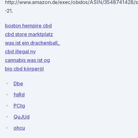
http://www.amazon.de/exec/obidos/ASIN/3548741428/
-21.
boston hempire cbd
cbd store marktplatz
was ist ein drachenball_
cbd illegal ny
cannabis was ist og
bio cbd körperöl
Dbe
fqRd
PCtg
QuJUd
ohcu